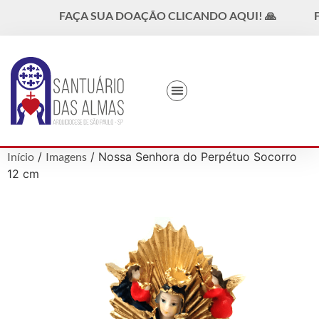
FAÇA SUA DOAÇÃO CLICANDO AQUI! 🙏
F
DEVOÇÃO ÀS ALMAS
Início
/
Imagens
/ Nossa Senhora do Perpétuo Socorro
12 cm