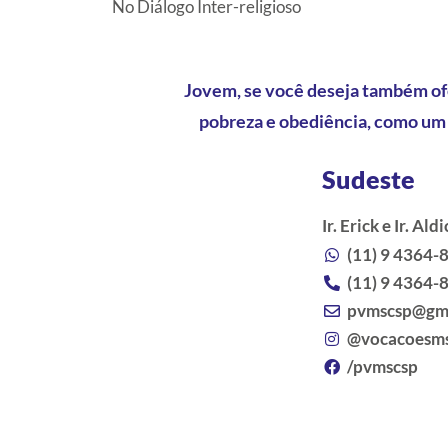
No Diálogo Inter-religioso
Jovem, se você deseja também ofe
pobreza e obediência, como um 
Sudeste
Ir. Erick e Ir. Aldi
(11) 9 4364-
(11) 9 4364-
pvmscsp@gm
@vocacoesm
/pvmscsp