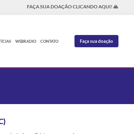
FAÇA SUA DOAÇÃO CLICANDO AQUI! 🙏
FAÇ
Faça sua doação
ÍCIAS
WEBRADIO
CONTATO
C)